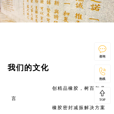
咨询
我们的文化
热线
愿景：
创精品橡胶，树百年鼎
言
TOP
宗旨(定位)：
橡胶密封减振解决方案