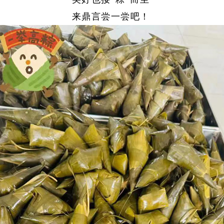
来鼎言尝一尝吧！