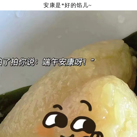
安康是*好的馅儿~