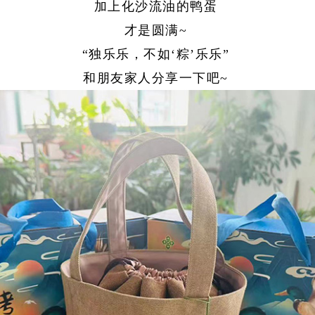
加上化沙流油的鸭蛋
才是圆满~
“独乐乐，不如‘粽’乐乐”
和朋友家人分享一下吧~