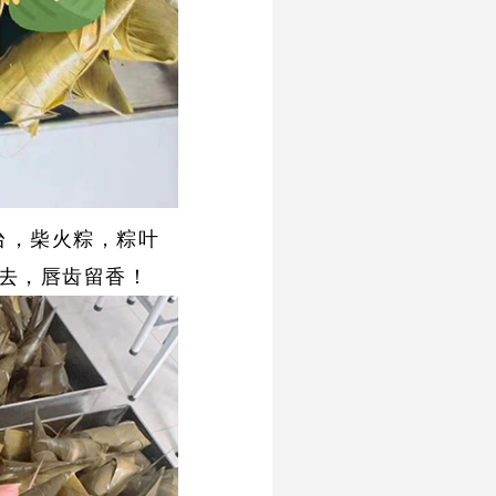
台，柴火粽，粽叶
去，唇齿留香！