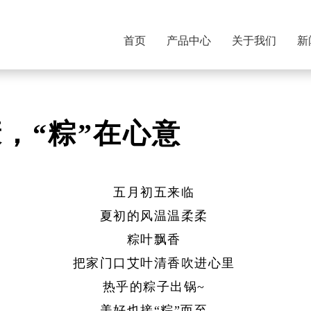
首页
产品中心
关于我们
新
，“粽”在心意
五月初五来临
夏初的风温温柔柔
粽叶飘香
把家门口艾叶清香吹进心里
热乎的粽子出锅~
美好也接“粽”而至