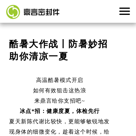
首页
酷暑大作战丨防暑妙招
助你清凉一夏
产品中心
关于我们
高温酷暑模式开启
如何有效狙击这热浪
新闻中心
来鼎言给你支招吧
~
冰点*招：健康度夏，体检先行
联系我们
夏天新陈代谢比较快，更能够敏锐地发
现身体的细微变化，趁着这个时候，给