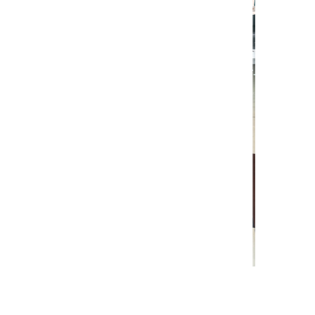
Language