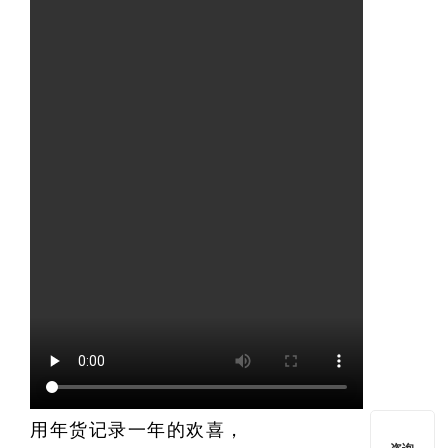
用年货记录一年的欢喜，