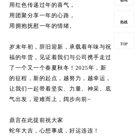
咨询
用红色传递过年的喜气，
用团聚分享一年的心路，
热线
用拥抱抚慰一年的情绪。
TOP
岁末年初，辞旧迎新，承载着年味与祝
福的年货，见证着我们与公司携手走过
了一个又一个春夏秋冬！2025
年，新
的征程，新的起点，越努力，越幸运，
让我们一起带着坚实、力量、神采、底
气出发，迎难而上，阔步向前
~
鼎言在此提前祝大家
蛇年大吉，心想事成，好运连连！